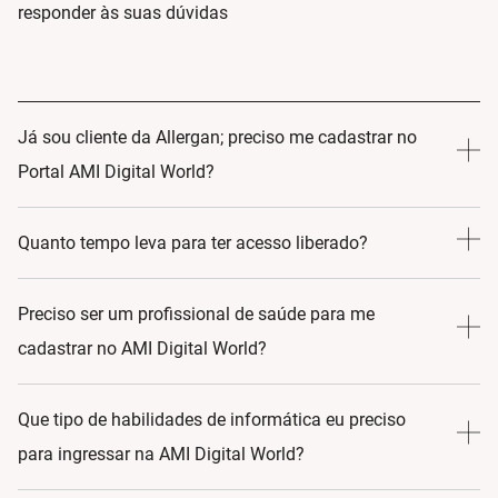
responder às suas dúvidas
Já sou cliente da Allergan; preciso me cadastrar no
Portal AMI Digital World?
Sim! Ao se inscrever no AMI Digital World, você assume
Quanto tempo leva para ter acesso liberado?
um compromisso com o aprendizado e o crescimento
profissional. Assim, ao se cadastrar no portal podemos
24-48 horas
Preciso ser um profissional de saúde para me
criar uma jornada educacional que atenda às suas
cadastrar no AMI Digital World?
necessidades específicas.
Sim.
Que tipo de habilidades de informática eu preciso
para ingressar na AMI Digital World?