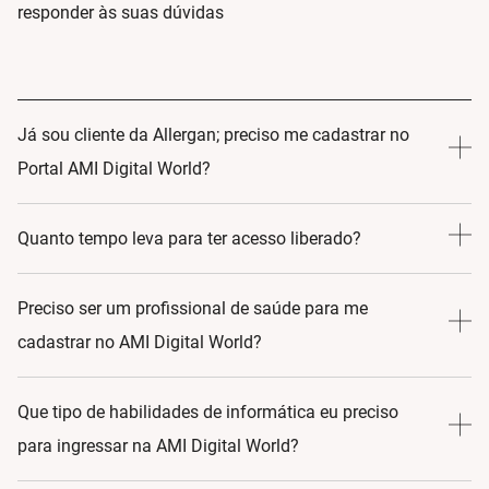
responder às suas dúvidas
Já sou cliente da Allergan; preciso me cadastrar no
Portal AMI Digital World?
Sim! Ao se inscrever no AMI Digital World, você assume
Quanto tempo leva para ter acesso liberado?
um compromisso com o aprendizado e o crescimento
profissional. Assim, ao se cadastrar no portal podemos
24-48 horas
Preciso ser um profissional de saúde para me
criar uma jornada educacional que atenda às suas
cadastrar no AMI Digital World?
necessidades específicas.
Sim.
Que tipo de habilidades de informática eu preciso
para ingressar na AMI Digital World?